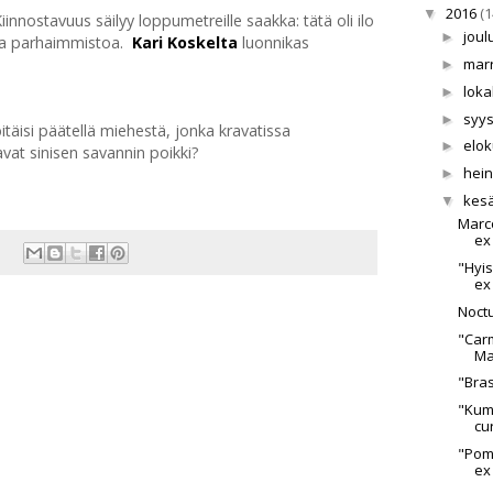
2016
(1
▼
 Kiinnostavuus säilyy loppumetreille saakka: tätä oli ilo
joul
►
a parhaimmistoa.
Kari Koskelta
luonnikas
mar
►
lok
►
syy
►
täisi päätellä miehestä, jonka kravatissa
elo
►
avat sinisen savannin poikki?
hei
►
kes
▼
Marco
ex 
"Hyis
ex 
Noctu
"Carm
Ma
"Brasi
"Kumm
cu
"Pom
ex 