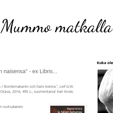
Mummo matkalla
Kuka ol
naisensa" - ex Libris...
 / Bombmakaren och hans kvinna", Leif G.W.
Otava, 2016, 495 s., suomentanut Kari Koski.
n ruotsalainen