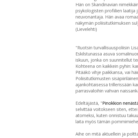
Hän on Skandinavian nimekkäin r
psykologisten profiilien laatija
neuvonantaja. Hän avaa romaan
näkymän poliisitutkimuksen sulj
(Lievelehti)
"Ruotsin turvallisuuspoliisin Li
Eskilstunassa asuva somalinuo
iskuun, jonka on suunnitellut te
Kohteena on kaikkein pyhin: kan
Pitääkö vihje paikkansa, vai häi
Poliisitutkimusten sisäpiiriläi
ajankohtaisessa trillerissään k
parrasvaloihin vahvan naissanka
Edeltäjästä, "
Pinokkion nenäst
selvittää voitokseen siten, ette
atomeksi, kuten onnistuu takuuv
laita myös tämän pommimiehe
Aihe on mitä aktuellein ja polt