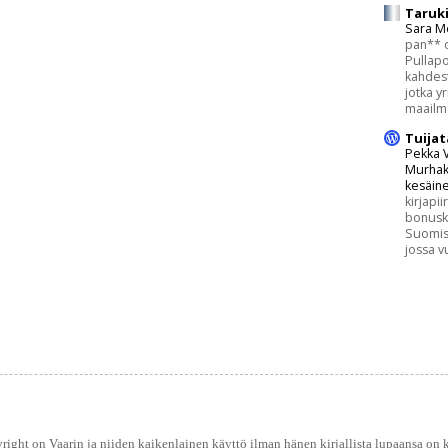
Taruki
Sara M
pan** 
Pullapo
kahdest
jotka y
maailmal
Tuijat
Pekka V
Murhak
kesäine
kirjapii
bonuski
Suomisen
jossa v
right on Vaarin ja niiden kaikenlainen käyttö ilman hänen kirjallista lupaansa on ki