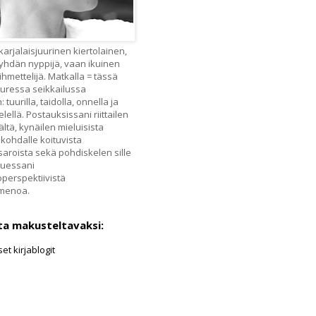
rjalaisjuurinen kiertolainen,
yhdän nyppijä, vaan ikuinen
ihmettelijä. Matkalla = tässä
uressa seikkailussa
tuurilla, taidolla, onnella ja
ellä. Postauksissani riittailen
ltä, kynäilen mieluisista
a kohdalle koituvista
isaroista sekä pohdiskelen sille
tuessani
erspektiivistä
menoa.
ta makusteltavaksi:
et kirjablogit