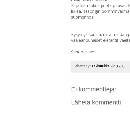
Kirjailijan fokus ja ote pitävät.
lukea, sesongin pomminvarma
suomennos!
Kysymys kuuluu: mitä meidän pi
vaaleanpunaiset elefantit vaelt
Sanopas se:
Lähettänyt
Takkutukka
klo
12.13
Ei kommentteja:
Lähetä kommentti