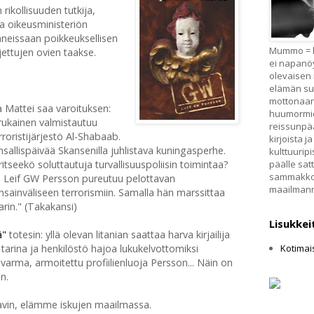
ikollisuuden tutkija,
 ja oikeusministeriön
eissaan poikkeuksellisen
Mummo = ka
ettujen ovien taakse.
ei napanö
olevaisen 
elämän su
mottonaan: 
sa Mattei saa varoituksen:
huumormiel
rukainen valmistautuu
reissunpää
rroristijärjestö Al-Shabaab.
kirjoista j
sallispäivää Skansenilla juhlistava kuningasperhe.
kulttuurip
päälle sat
ritseekö soluttautuja turvallisuuspoliisin toimintaa?
sammakkop
nen Leif GW Persson pureutuu pelottavan
maailman
ansainväliseen terrorismiin. Samalla hän marssittaa
rin." (Takakansi)
Lisukkei
ä"
totesin: yllä olevan litanian saattaa harva kirjailija
i tarina ja henkilöstö hajoa lukukelvottomiksi
Kotimais
arma, armoitettu profiilienluoja Persson... Näin on
n.
tavin, elämme iskujen maailmassa.