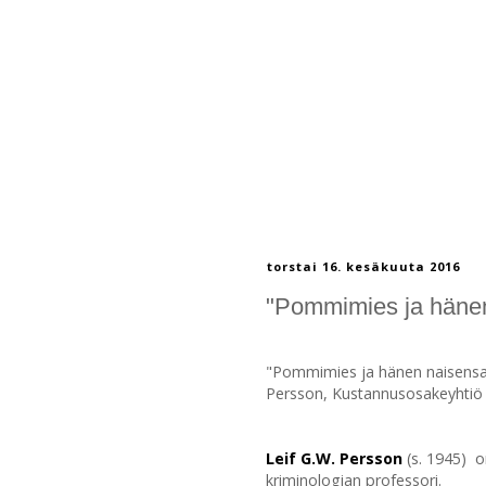
torstai 16. kesäkuuta 2016
"Pommimies ja hänen 
"Pommimies ja hänen naisensa
Persson, Kustannusosakeyhtiö 
Leif G.W. Persson
(s. 1945) o
kriminologian professori.