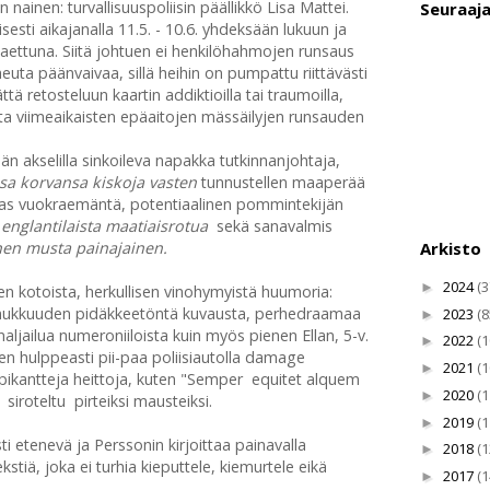
nainen: turvallisuuspoliisin päällikkö Lisa Mattei.
Seuraaj
sti aikajanalla 11.5. - 10.6. yhdeksään lukuun ja
ettuna. Siitä johtuen ei henkilöhahmojen runsaus
euta päänvaivaa, sillä heihin on pumpattu riittävästi
ttä retosteluun kaartin addiktioilla tai traumoilla,
tta viimeaikaisten epäaitojen mässäilyjen runsauden
än akselilla sinkoileva napakka tutkinnanjohtaja,
ssa korvansa kiskoja vasten
tunnustellen maaperää
akas vuokraemäntä, potentiaalinen pommintekijän
 englantilaista maatiaisrotua
sekä sanavalmis
Arkisto
hen musta painajainen.
2024
(3
►
 kotoista, herkullisen vinohymyistä huumoria:
iemukkuuden pidäkkeetöntä kuvausta, perhedraamaa
2023
(8
►
aljailua numeroniiloista kuin myös pienen Ellan, 5-v.
2022
(1
►
en hulppeasti pii-paa poliisiautolla damage
2021
(1
►
ä pikantteja heittoja, kuten "Semper equitet alquem
2020
(1
►
siroteltu pirteiksi mausteiksi.
2019
(1
►
i etenevä ja Perssonin kirjoittaa painavalla
2018
(1
►
kstiä, joka ei turhia kieputtele, kiemurtele eikä
2017
(1
►