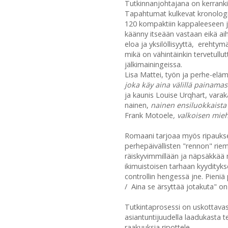
Tutkinnanjohtajana on kerrankin 
Tapahtumat kulkevat kronologise
120 kompaktiin kappaleeseen ja
käänny itseään vastaan eikä aih
eloa ja yksilöllisyyttä, erehtymä
mikä on vähintäinkin tervetullu
jälkimainingeissa.
Lisa Mattei, työn ja perhe-eläm
joka käy aina välillä painama
ja kaunis Louise Urqhart, var
nainen,
nainen ensiluokkaista
Frank Motoele
, valkoisen mie
Romaani tarjoaa myös ripauksen
perhepäivällisten "rennon" r
räiskyvimmillään ja näpsäkkää n
ikimuistoisen tarhaan kyydityks
controllin hengessä jne. Pieni
/ Aina se ärsyttää jotakuta" on 
Tutkintaprosessi on uskottavast
asiantuntijuudella laadukasta te
raakuuksia ripottele.