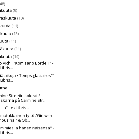
48)
ukuuta
(9)
raskuuta
(10)
akuuta
(11)
skuuta
(13)
kuuta
(11)
näkuuta
(11)
äkuuta
(14)
 Vichi: "Komisario Bordelli" -
Libris...
iä aikoja / Temps glaciaires"" -
Libris...
rne...
ine Streetin sokeat /
skarna på Carmine Str...
lia" - ex Libris...
atukkainen tyttö /Girl with
rious hair & Ob...
mimies ja hänen naisensa" -
Libris...