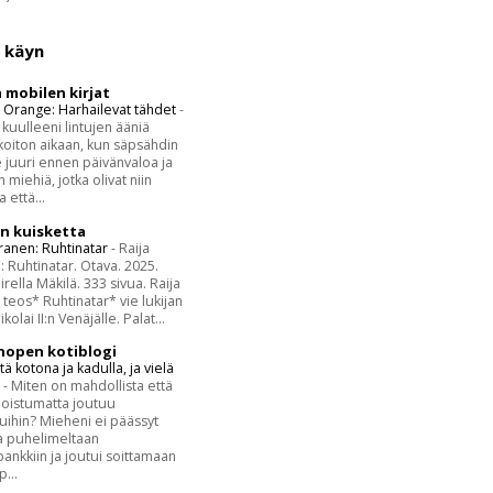
a käyn
mobilen kirjat
Orange: Harhailevat tähdet
-
 kuulleeni lintujen ääniä
oiton aikaan, kun säpsähdin
e juuri ennen päivänvaloa ja
 miehiä, jotka olivat niin
a että...
en kuisketta
ranen: Ruhtinatar
-
Raija
 Ruhtinatar. Otava. 2025.
irella Mäkilä. 333 sivua. Raija
teos* Ruhtinatar* vie lukijan
ikolai II:n Venäjälle. Palat...
nopen kotiblogi
tä kotona ja kadulla, ja vielä
n
-
Miten on mahdollista että
poistumatta joutuu
luihin? Mieheni ei päässyt
a puhelimeltaan
ankkiin ja joutui soittamaan
...