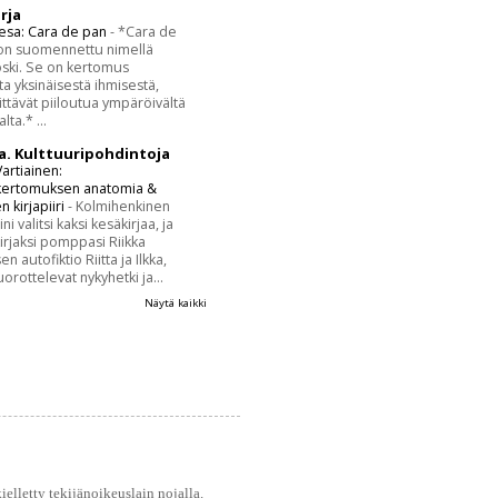
rja
esa: Cara de pan
-
*Cara de
on suomennettu nimellä
ski. Se on kertomus
a yksinäisestä ihmisestä,
rittävät piiloutua ympäröivältä
ta.* ...
a. Kulttuuripohdintoja
artiainen:
ertomuksen anatomia &
n kirjapiiri
-
Kolmihenkinen
rini valitsi kaksi kesäkirjaa, ja
rjaksi pomppasi Riikka
 autofiktio Riitta ja Ilkka,
uorottelevat nykyhetki ja...
Näytä kaikki
elletty tekijänoikeuslain nojalla.