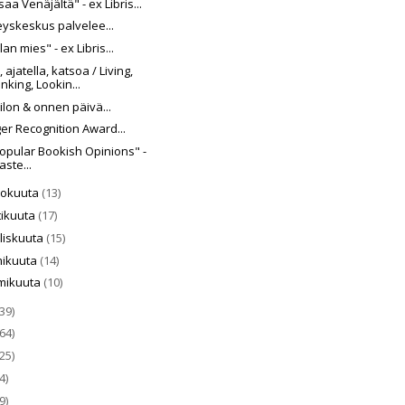
aa Venäjältä" - ex Libris...
eyskeskus palvelee...
lan mies" - ex Libris...
, ajatella, katsoa / Living,
inking, Lookin...
ilon & onnen päivä...
er Recognition Award...
opular Bookish Opinions" -
aste...
kokuuta
(13)
tikuuta
(17)
liskuuta
(15)
mikuuta
(14)
mikuuta
(10)
39)
64)
25)
4)
9)