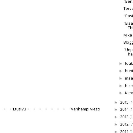
"Bens
Terv
"Pasi
"Elää
Th
Mikä 
Blogg
"Unp
ha
tou
►
huh
►
maa
►
hel
►
tam
►
2015
(1
►
Etusivu
Vanhempi viesti
2014
(1
►
2013
(1
►
2012
(7
►
2011
(1
►