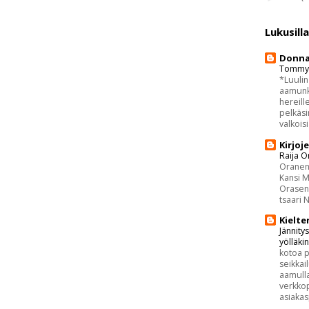
Lukusill
Donna 
Tommy 
*Luulin
aamunk
hereill
pelkäsin
valkoisi
Kirjoj
Raija O
Oranen:
Kansi M
Orasen 
tsaari N
Kielte
Jännitys
yölläki
kotoa 
seikkai
aamull
verkkop
asiakasp